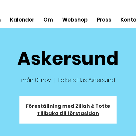
m
Kalender
Om
Webshop
Press
Konta
Askersund
mån 01 nov.
  |  
Folkets Hus Askersund
Föreställning med Zillah & Totte
Tillbaka till förstasidan