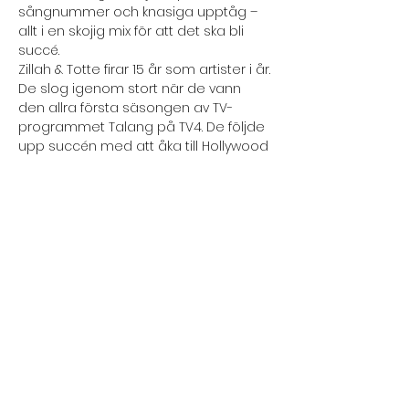
sångnummer och knasiga upptåg – 
allt i en skojig mix för att det ska bli 
succé.
Zillah & Totte firar 15 år som artister i år. 
De slog igenom stort när de vann 
den allra första säsongen av TV-
programmet Talang på TV4. De följde 
upp succén med att åka till Hollywood 
och vinna World Championships of 
Performing Arts i kategorin varieté. De 
har släppt musikalbum och nu gör de 
succé på TikTok med humoristiska 
glimtar in i deras vardag. Dessutom 
gör Zillah huvudrollsröster till program 
på Disney som Goldie och Björn och 
High…
Läs mer >