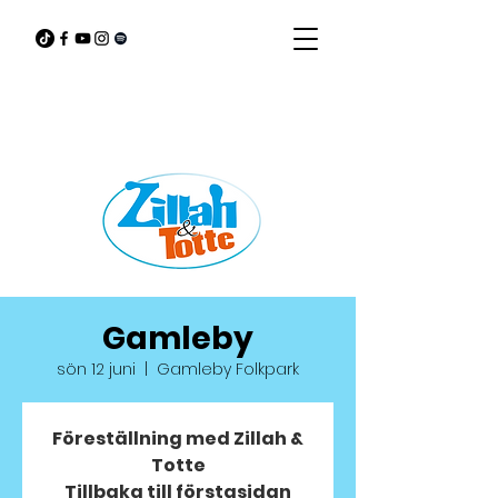
Gamleby
sön 12 juni
  |  
Gamleby Folkpark
Föreställning med Zillah &
Totte
Tillbaka till förstasidan