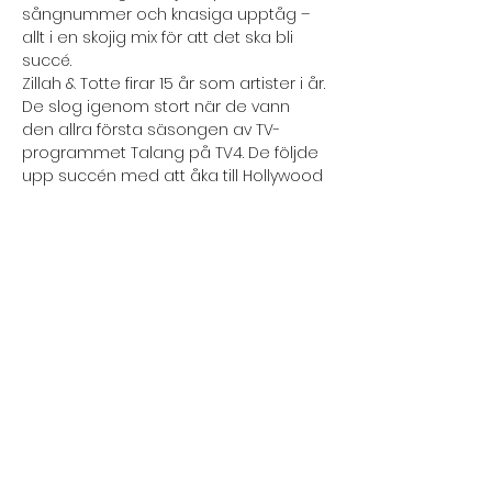
sångnummer och knasiga upptåg – 
allt i en skojig mix för att det ska bli 
succé.
Zillah & Totte firar 15 år som artister i år. 
De slog igenom stort när de vann 
den allra första säsongen av TV-
programmet Talang på TV4. De följde 
upp succén med att åka till Hollywood 
och vinna World Championships of 
Performing Arts i kategorin varieté. De 
har släppt musikalbum och nu gör de 
succé på TikTok med humoristiska 
glimtar in i deras vardag. Dessutom 
gör Zillah huvudrollsröster till program 
på Disney som Goldie och Björn och 
High…
Läs mer >