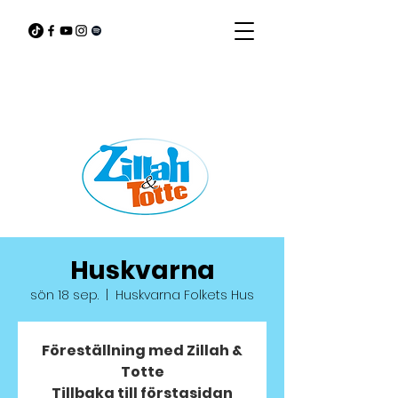
Huskvarna
sön 18 sep.
  |  
Huskvarna Folkets Hus
Föreställning med Zillah &
Totte
Tillbaka till förstasidan