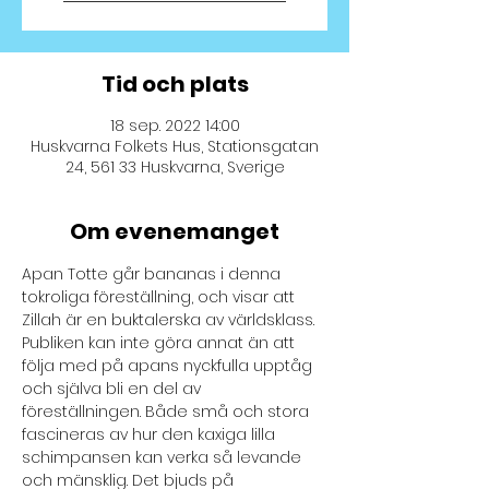
Tid och plats
18 sep. 2022 14:00
Huskvarna Folkets Hus, Stationsgatan
24, 561 33 Huskvarna, Sverige
Om evenemanget
Apan Totte går bananas i denna 
tokroliga föreställning, och visar att 
Zillah är en buktalerska av världsklass. 
Publiken kan inte göra annat än att 
följa med på apans nyckfulla upptåg 
och själva bli en del av 
föreställningen. Både små och stora 
fascineras av hur den kaxiga lilla 
schimpansen kan verka så levande 
och mänsklig. Det bjuds på 