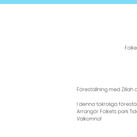
Folk
I denna tokroliga förestä
Arrangör: Folkets park Ti
Välkomna!