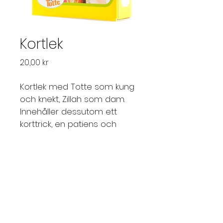
Kortlek
Pris
20,00 kr
Kortlek med Totte som kung 
och knekt, Zillah som dam. 
Innehåller dessutom ett 
korttrick, en patiens och 
Tottes eget kortspel.
Köp genom att fylla i
beställningsformuläret i butiken.
Till butiken